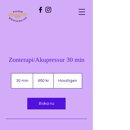
Zonterapi/Akupressur 30 min
480
svenska
30 min
3
480 kr
Hovstigen
kronor
0
m
i
n
Boka nu