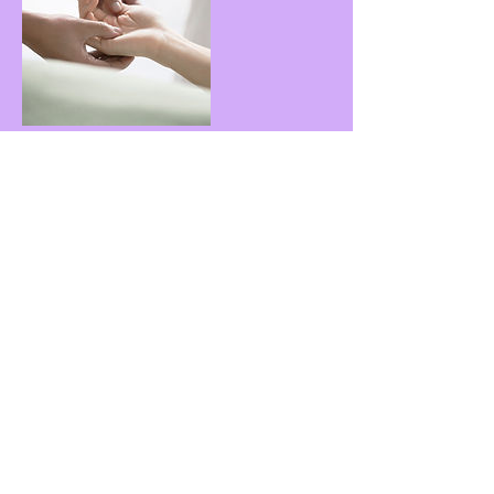
Kontaktuppgifter
Hovstigen 32, 393 65 Kalmar, Sverige
Kontakt
073-503 29 01
jessikahen88@gmail.com
Kalmar Hälsa & Balans Öppettider: